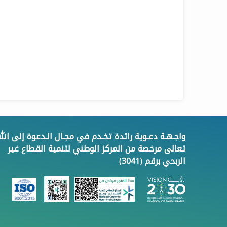
واجـهـة دعـوية رائدة تخـدم في مجـال الـدعوة إلى الله
تعالى مرخصة من المركز الوطني لتنمية القطاع غير
الربحي برقم (3041)