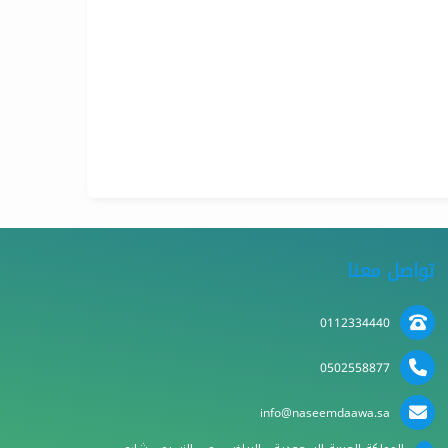
تواصل معنا
0112334440
0502558877
info@naseemdaawa.sa