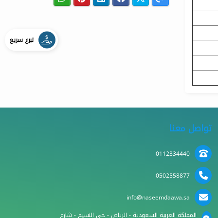
تبرع سريع
تواصل معنا
0112334440
0502558877
info@naseemdaawa.sa
المملكة العربية السعودية - الرياض - حي النسيم - شارع